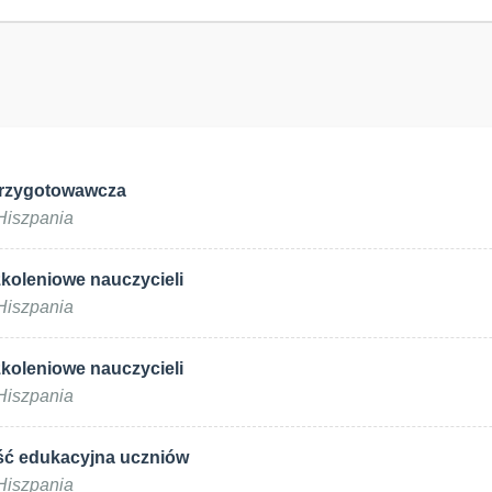
przygotowawcza
 Hiszpania
koleniowe nauczycieli
Hiszpania
koleniowe nauczycieli
Hiszpania
ść edukacyjna uczniów
 Hiszpania